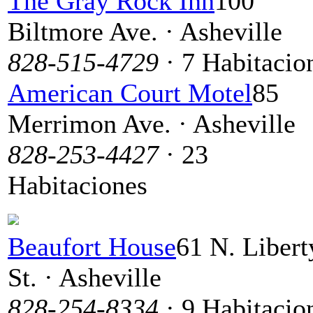
The Gray Rock Inn
100
Biltmore Ave. · Asheville
828-515-4729
· 7 Habitacio
American Court Motel
85
Merrimon Ave. · Asheville
828-253-4427
· 23
Habitaciones
Beaufort House
61 N. Libert
St. · Asheville
828-254-8334
· 9 Habitacio