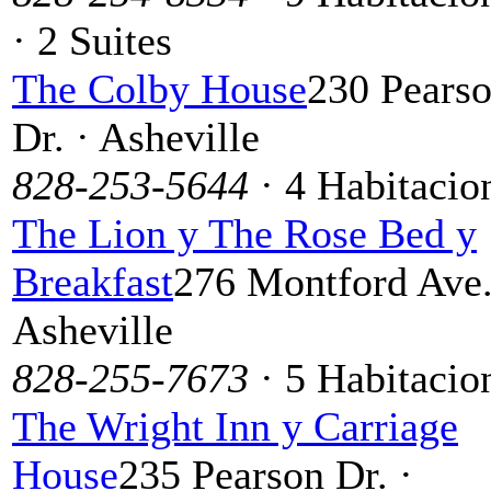
· 2 Suites
The Colby House
230 Pears
Dr. · Asheville
828-253-5644
· 4 Habitacio
The Lion y The Rose Bed y
Breakfast
276 Montford Ave.
Asheville
828-255-7673
· 5 Habitacio
The Wright Inn y Carriage
House
235 Pearson Dr. ·