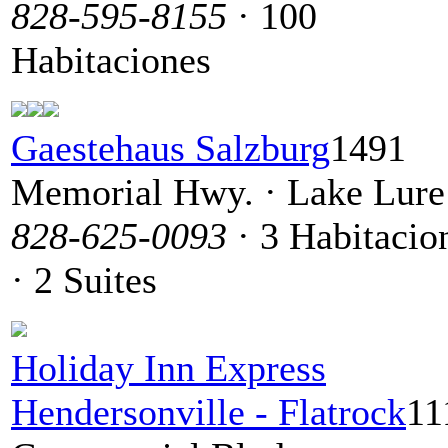
828-595-8155
· 100
Habitaciones
Gaestehaus Salzburg
1491
Memorial Hwy. · Lake Lure
828-625-0093
· 3 Habitacio
· 2 Suites
Holiday Inn Express
Hendersonville - Flatrock
11