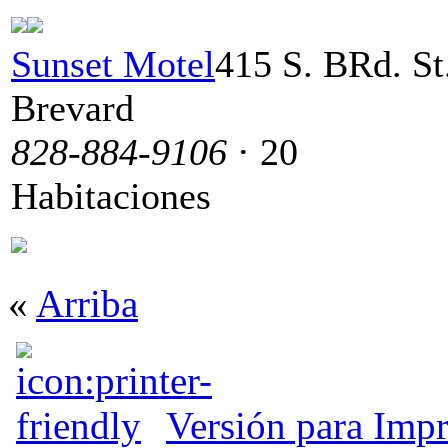
Sunset Motel
415 S. BRd. St.
Brevard
828-884-9106
· 20
Habitaciones
«
Arriba
Versión para Impr