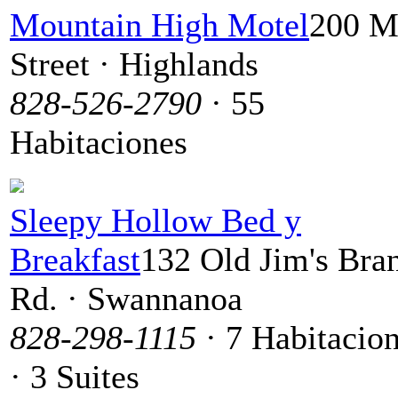
Mountain High Motel
200 M
Street · Highlands
828-526-2790
· 55
Habitaciones
Sleepy Hollow Bed y
Breakfast
132 Old Jim's Bra
Rd. · Swannanoa
828-298-1115
· 7 Habitacio
· 3 Suites