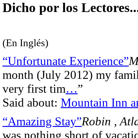
Dicho por los Lectores..
(En Inglés)
“Unfortunate Experience”
M
month (July 2012) my famil
very first tim
…
”
Said about:
Mountain Inn an
“Amazing Stay”
Robin , Atl
was nothing short of vacati