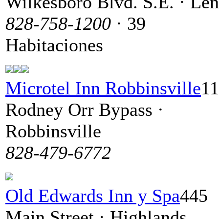
Wilkesboro Blvd. S.E. · Len
828-758-1200
· 39
Habitaciones
Microtel Inn Robbinsville
11
Rodney Orr Bypass ·
Robbinsville
828-479-6772
Old Edwards Inn y Spa
445
Main Street · Highlands