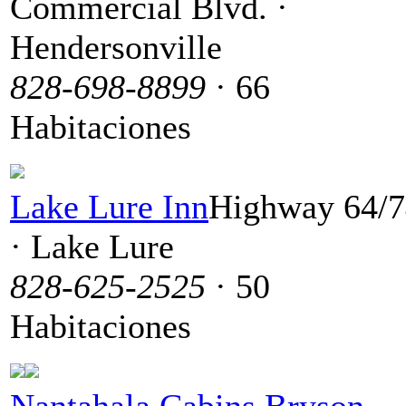
Commercial Blvd. ·
Hendersonville
828-698-8899
· 66
Habitaciones
Lake Lure Inn
Highway 64/
· Lake Lure
828-625-2525
· 50
Habitaciones
Nantahala Cabins Bryson