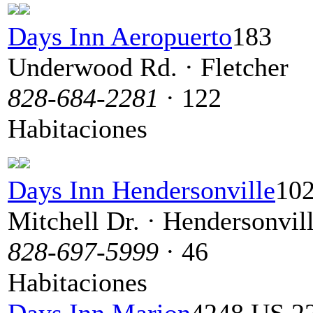
Days Inn Aeropuerto
183
Underwood Rd. · Fletcher
828-684-2281
· 122
Habitaciones
Days Inn Hendersonville
10
Mitchell Dr. · Hendersonvil
828-697-5999
· 46
Habitaciones
Days Inn Marion
4248 US 2