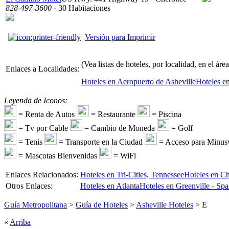
828-497-3600
· 30 Habitaciones
Versión para Imprimir
(Vea listas de hoteles, por localidad, en el áre
Enlaces a Localidades:
Hoteles en Aeropuerto de Asheville
Hoteles en
Leyenda de Iconos:
= Renta de Autos
= Restaurante
= Piscina
= Tv por Cable
= Cambio de Moneda
= Golf
= Tenis
= Transporte en la Ciudad
= Acceso para Minusv
= Mascotas Bienvenidas
= WiFi
Enlaces Relacionados:
Hoteles en Tri-Cities, Tennessee
Hoteles en Ch
Otros Enlaces:
Hoteles en Atlanta
Hoteles en Greenville - Sp
Guía Metropolitana
>
Guía de Hoteles
>
Asheville Hoteles
> E
«
Arriba