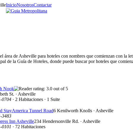
Inicio
Nosotros
Contactar
del área de Asheville para hoteles con nombres que comienzan con la let
cipal de la Guía de Hoteles, donde puede buscar por hoteles que comienza
th Nook
beth St. · Asheville
5-0704
· 2 Habitaciones · 1 Suite
d StayAmerica Tunnel Road
6 Kenilworth Knolls · Asheville
3-3483
ress Inn Asheville
234 Hendersonville Rd. · Asheville
4-0101
· 72 Habitaciones