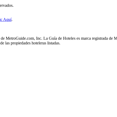
ervados.
ic Aquí
.
s de MetroGuide.com, Inc. La Guía de Hoteles es marca registrada de M
e las propiedades hoteleras listadas.