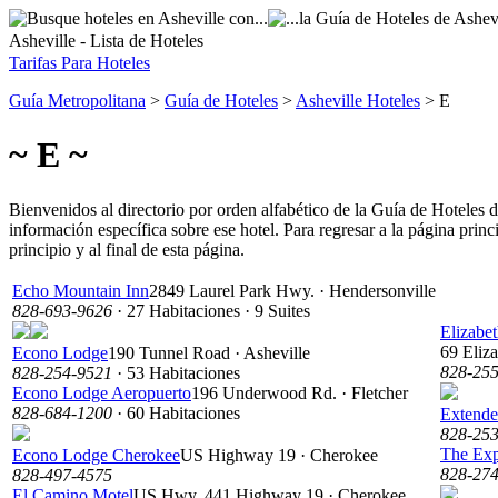
Asheville - Lista de Hoteles
Tarifas Para Hoteles
Guía Metropolitana
>
Guía de Hoteles
>
Asheville Hoteles
> E
~ E ~
Bienvenidos al directorio por orden alfabético de la Guía de Hoteles 
información específica sobre ese hotel. Para regresar a la página prin
principio y al final de esta página.
Echo Mountain Inn
2849 Laurel Park Hwy. · Hendersonville
828-693-9626
· 27 Habitaciones · 9 Suites
Elizabe
69 Eliza
Econo Lodge
190 Tunnel Road · Asheville
828-25
828-254-9521
· 53 Habitaciones
Econo Lodge Aeropuerto
196 Underwood Rd. · Fletcher
828-684-1200
· 60 Habitaciones
Extende
828-25
The Exp
Econo Lodge Cherokee
US Highway 19 · Cherokee
828-27
828-497-4575
El Camino Motel
US Hwy. 441 Highway 19 · Cherokee