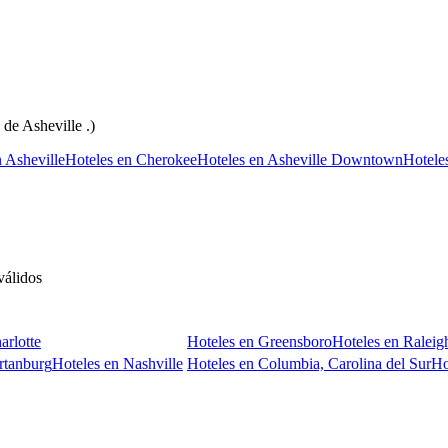
a de Asheville .)
 Asheville
Hoteles en Cherokee
Hoteles en Asheville Downtown
Hotele
álidos
arlotte
Hoteles en Greensboro
Hoteles en Raleig
artanburg
Hoteles en Nashville
Hoteles en Columbia, Carolina del Sur
Ho