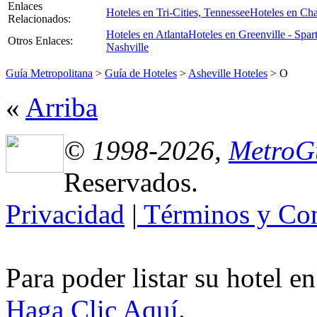
Enlaces
Hoteles en Tri-Cities, Tennessee
Hoteles en Cha
Relacionados:
Hoteles en Atlanta
Hoteles en Greenville - Spar
Otros Enlaces:
Nashville
Guía Metropolitana
>
Guía de Hoteles
>
Asheville Hoteles
> O
«
Arriba
© 1998-2026,
MetroG
Reservados.
Privacidad
|
Términos y Con
Para poder listar su hotel e
Haga Clic Aquí
.