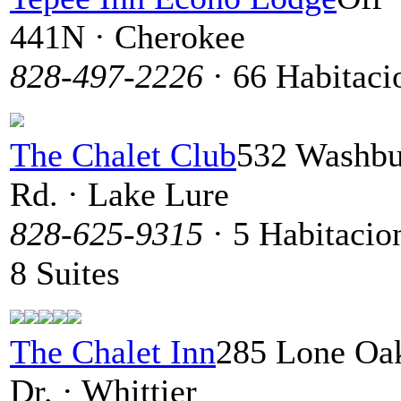
441N · Cherokee
828-497-2226
· 66 Habitaci
The Chalet Club
532 Washbu
Rd. · Lake Lure
828-625-9315
· 5 Habitacio
8 Suites
The Chalet Inn
285 Lone Oa
Dr. · Whittier