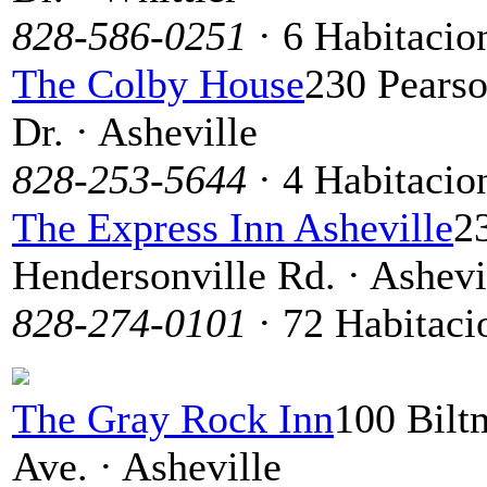
828-586-0251
· 6 Habitacio
The Colby House
230 Pears
Dr. · Asheville
828-253-5644
· 4 Habitacio
The Express Inn Asheville
2
Hendersonville Rd. · Ashevi
828-274-0101
· 72 Habitaci
The Gray Rock Inn
100 Bilt
Ave. · Asheville